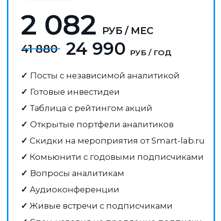
ОТЗЫВЫ
Что говорят об аналитике Mozgovik
Research наши подписчики:
Спасибо за идею по sfin,
Нравится, 
сделал 2,7х!
Цена уже
нет большо
объективно справедливая,
области фи
хотя может быть ещё выше)
сил на пр
серьезног
эмитентов
как читать 
интересно 
окупилась. 