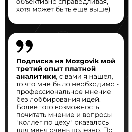
По всем вопросам пишите:
mozgovik@smart-lab.ru
ИП Мартынов Т.В.
ИНН: 782512202726
ОГРН: 313784705700354