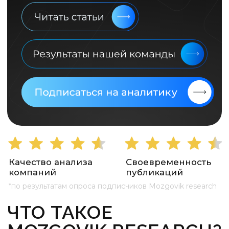
Качество анализа
Своевременность
компаний
публикаций
*по результатам опроса подписчиков Mozgovik research
ЧТО ТАКОЕ
MOZGOVIK RESEARCH?
Лучшая аналитика фондового рынка.
Это не торговые сигналы, и не история
про стать богатым за один день. Эта
история про стать богатым на всю
жизнь. Наша команда не только даёт
идеи, но и транслирует для вас
правильное понимание рынка и
философии инвестирования.
Фундаментальный
анализ
Аналитика с разбором более 70