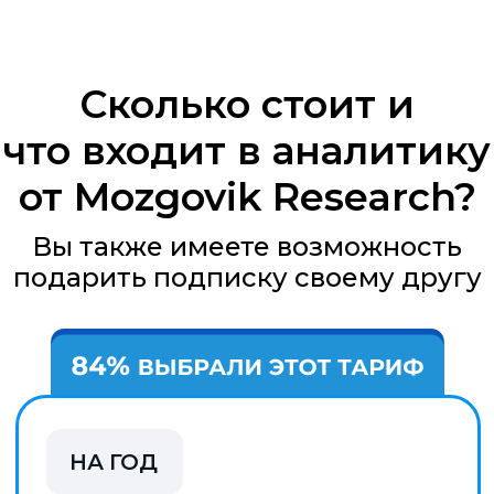
НА МЕСЯЦ
3 490
РУБ / МЕС
✓
Посты с независимой аналитикой
✓
Готовые инвестидеи
✓
Таблица с рейтингом акций
✓
Открытые портфели аналитиков