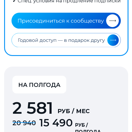
еще не при
Подписка на Mozgovik мой
такие вещи,
третий опыт платной
есть хорош
аналитики
, с вами я нашел,
Слишком мн
то что мне было необходимо -
продавцов 
профессиональное мнение
это вызывае
без лоббирования идей.
аллергию н
Более того возможность
предложени
почитать мнение и вопросы
"коллег по цеху" оказалось
для меня очень полезно. По
поводу совета подписки,
активно за вас агитирую
коллег, двое уже
присоединились.
Инструкция