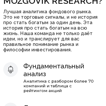
компаний и таблица с
рейтингом акций
Для новичков
Начнёшь инвестировать сразу
вместе с профессионалами.
Это поможет сразу инвестировать
в плюс, набираться опыта и
избегать ошибок
Для опытных
инвесторов
Экономишь время и получаешь
готовые инвестидеи + подробное
обоснование от аналитиков
(глубокий анализ компаний и
прогнозы по ним)
Живое общение
Общий чат с подписчиками
и аудиконференции с
аналитиками