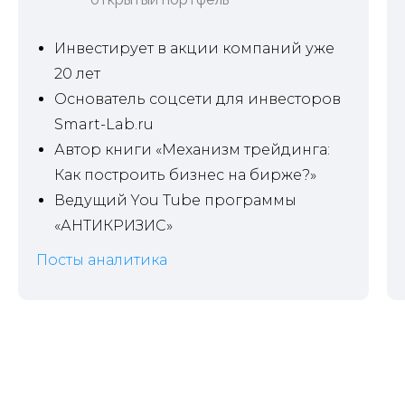
Инвестирует в акции компаний уже
20 лет
Основатель соцсети для инвесторов
Smart-Lab.ru
НА ПОЛГОДА
Автор книги «Механизм трейдинга:
2 581
Как построить бизнес на бирже?»
РУБ / МЕС
Ведущий You Tube программы
15 490
20 940
РУБ /
«АНТИКРИЗИС»
ПОЛГОДА
✓
Посты с независимой аналитикой
Посты аналитика
✓
Готовые инвестидеи
✓
Таблица с рейтингом акций
✓
Открытые портфели аналитиков
✓
Скидки на мероприятия от Smart-lab.ru