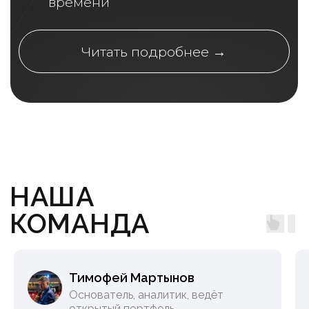
НА ГОД
2 082
РУБ / МЕС
24 990
41 880
РУБ / ГОД
✓
Посты с независимой аналитикой
✓
Готовые инвестидеи
✓
Таблица с рейтингом акций
✓
Открытые портфели аналитиков
✓
Скидки на мероприятия от Smart-lab.ru
✓
Комьюнити с годовыми подписчиками
✓
Вопросы аналитикам
✓
Аудиоконференции
✓
Живые встречи с подписчиками
✓
Спец. условия на продление подписки
Тимофей Мартынов
Основатель, аналитик, ведёт
открытый портфель