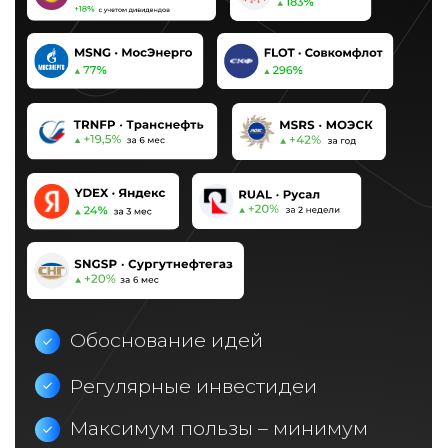
Сколько стоит и
что входит в аналитику
от Mozgovik Research?
Вы также имеете возможность
подарить подписку своему другу