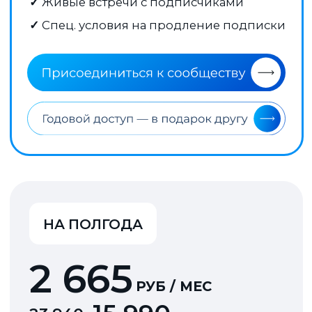
окупилась. 
еще не при
Подписка на Mozgovik мой
такие вещи,
третий опыт платной
есть хорош
аналитики
, с вами я нашел,
Слишком мн
то что мне было необходимо -
продавцов 
профессиональное мнение
это вызывае
без лоббирования идей.
аллергию н
Более того возможность
предложени
почитать мнение и вопросы
"коллег по цеху" оказалось
для меня очень полезно. По
поводу совета подписки,
активно за вас агитирую
коллег, двое уже
присоединились.