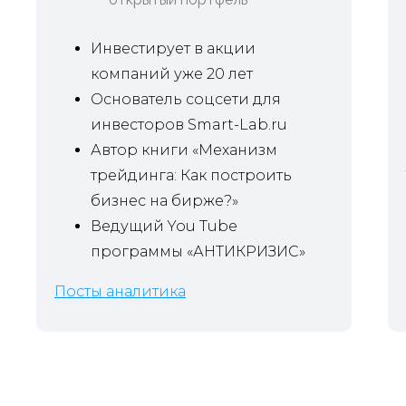
Инвестирует в акции
компаний уже 20 лет
Основатель соцсети для
инвесторов Smart-Lab.ru
Автор книги «Механизм
НА ПОЛГОДА
трейдинга: Как построить
2 665
бизнес на бирже?»
РУБ / МЕС
Ведущий You Tube
15 990
23 940
РУБ /
программы «АНТИКРИЗИС»
ПОЛГОДА
✓
Посты с независимой аналитикой
✓
Готовые инвестидеи
Посты аналитика
✓
Таблица с рейтингом акций
✓
Открытые портфели аналитиков
✓
Скидки на мероприятия от Smart-lab.ru