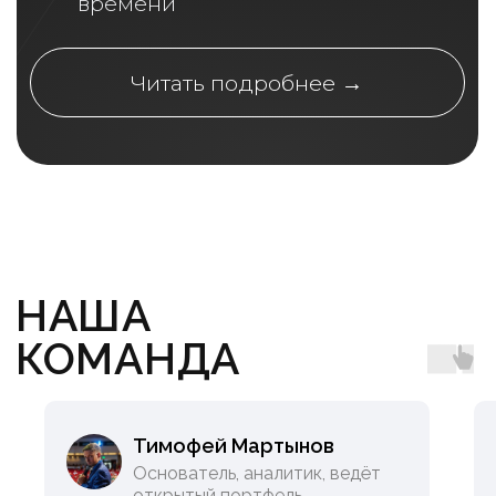
НА ГОД
2 166
РУБ / МЕС
25 990
47 880
РУБ / ГОД
✓
Посты с независимой аналитикой
✓
Готовые инвестидеи
✓
Таблица с рейтингом акций
✓
Открытые портфели аналитиков
✓
Скидки на мероприятия от Smart-lab.ru
✓
Комьюнити с годовыми подписчиками
✓
Вопросы аналитикам
✓
Аудиоконференции
✓
Живые встречи с подписчиками
Тимофей Мартынов
✓
Спец. условия на продление подписки
Основатель, аналитик, ведёт
открытый портфель