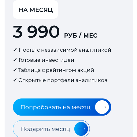
подписку?
Могу ли я получать анонсы
статей прямо на телефон?
Время в инвестициях очень
важно!
Как скоро мне активируют
подписку?
Я купил годовую подписку,
когда меня добавят в
закрытый чат?
Где я могу смотреть
инвестидеи и портфели
аналитиков?
Где я могу найти рейтинг