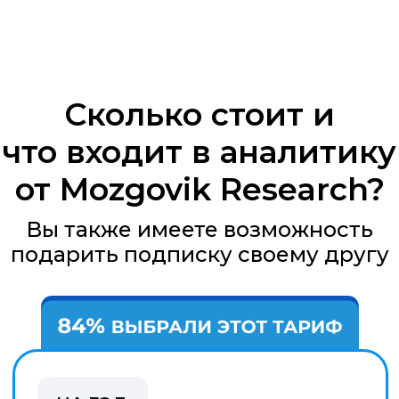
НА МЕСЯЦ
3 990
РУБ / МЕС
✓
Посты с независимой аналитикой
✓
Готовые инвестидеи
✓
Таблица с рейтингом акций
✓
Открытые портфели аналитиков