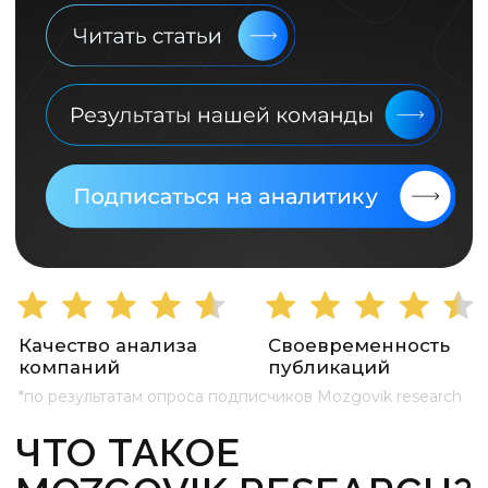
Качество анализа
Своевременность
компаний
публикаций
*по результатам опроса подписчиков Mozgovik research
ЧТО ТАКОЕ
MOZGOVIK RESEARCH?
Лучшая аналитика фондового рынка.
Это не торговые сигналы, и не история
про стать богатым за один день. Эта
история про стать богатым на всю
жизнь. Наша команда не только даёт
идеи, но и транслирует для вас
правильное понимание рынка и
философии инвестирования.
Фундаментальный
анализ
Аналитика с разбором более 70