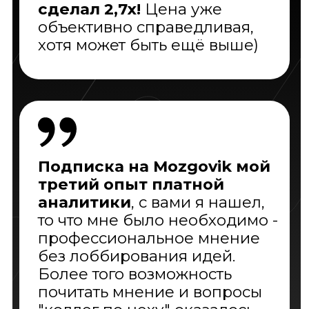
По всем вопросам пишите:
mozgovik@smart-lab.ru
ИП Мартынов Т.В.
ИНН: 782512202726
ОГРН: 313784705700354