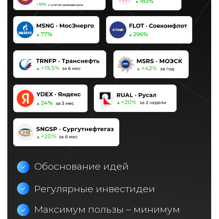
Сколько стоит и
что входит в аналитику
от Mozgovik Research?
Вы также имеете возможность
подарить подписку своему другу