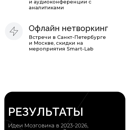
Обоснование идей
Регулярные инвестидеи
Максимум пользы – минимум