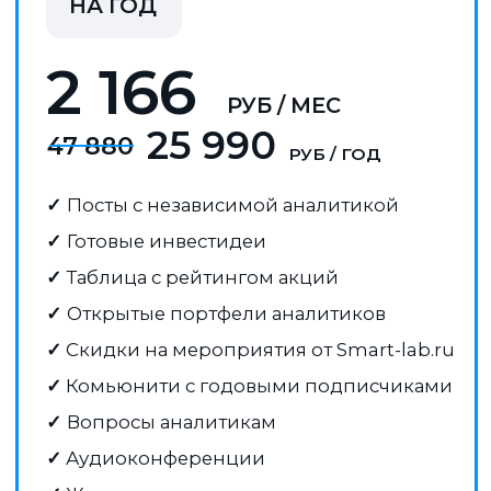
ОТЗЫВЫ
Что говорят об аналитике Mozgovik
Research наши подписчики:
Спасибо за идею по sfin,
Нравится, 
сделал 2,7х!
Цена уже
нет большо
объективно справедливая,
области фи
хотя может быть ещё выше)
сил на пр
серьезног
эмитентов
как читать 
интересно 