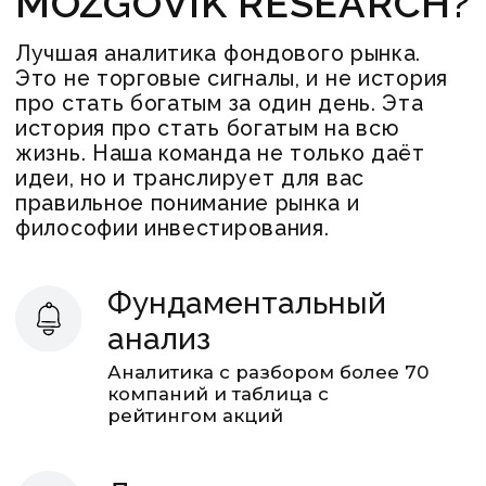
компаний и таблица с
рейтингом акций
Для новичков
Начнёшь инвестировать вместе с
профессионалами.
Это поможет сразу инвестировать
в плюс, набираться опыта и
избегать ошибок
Для опытных
инвесторов
Экономишь время и получаешь
готовые инвестидеи + подробное
обоснование от аналитиков
(глубокий анализ компаний и
прогнозы по ним)
Живое общение
Общий чат с подписчиками
и аудиоконференции с
аналитиками