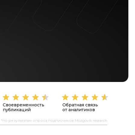
Своевременность
Обратная связь
публикаций
от аналитиков
*по результатам опроса подписчиков Mozgovik research