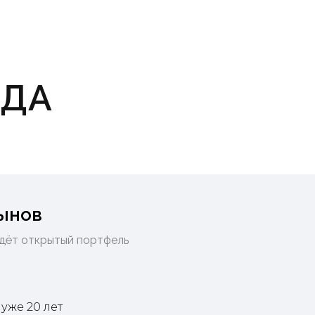
НДА
ынов
едёт открытый портфель
уже 20 лет