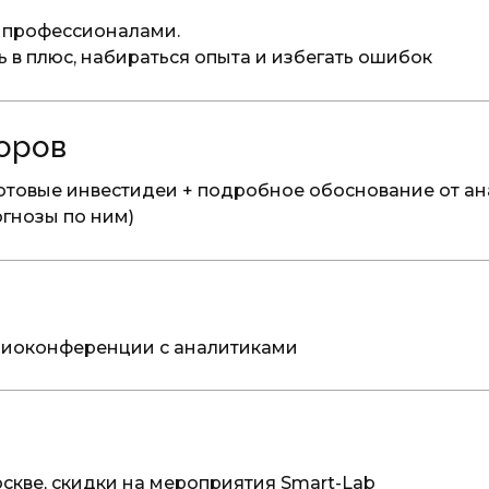
с профессионалами.
 в плюс, набираться опыта и избегать ошибок
оров
отовые инвестидеи + подробное обоснование от ан
огнозы по ним)
диоконференции с аналитиками
оскве, скидки на мероприятия Smart-Lab