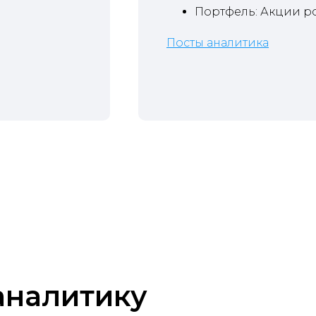
Портфель: Акции р
Посты аналитика
 аналитику