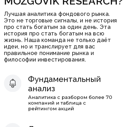
компаний и таблица с
рейтингом акций
Для новичков
Начнёшь инвестировать вместе с
профессионалами.
Это поможет сразу инвестировать
в плюс, набираться опыта и
избегать ошибок
Для опытных
инвесторов
Экономишь время и получаешь
готовые инвестидеи + подробное
обоснование от аналитиков
(глубокий анализ компаний и
прогнозы по ним)
Живое общение
Общий чат с подписчиками
и аудиоконференции с
аналитиками