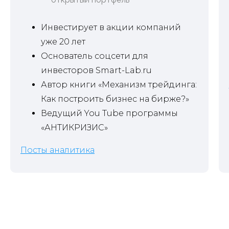
Инвестирует в акции компаний
уже 20 лет
Основатель соцсети для
инвесторов Smart-Lab.ru
НА ПОЛГОДА
Автор книги «Механизм трейдинга:
2 665
Как построить бизнес на бирже?»
РУБ / МЕС
Ведущий You Tube программы
15 990
23 940
РУБ /
«АНТИКРИЗИС»
ПОЛГОДА
✓
Посты с независимой аналитикой
Посты аналитика
✓
Готовые инвестидеи
✓
Таблица с рейтингом акций
✓
Открытые портфели аналитиков
✓
Скидки на мероприятия от Smart-lab.ru