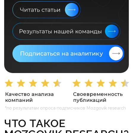
Качество анализа
Своевременность
компаний
публикаций
*по результатам опроса подписчиков Mozgovik research
ЧТО ТАКОЕ
MOZGOVIK RESEARCH?
Лучшая аналитика фондового рынка.
Это не торговые сигналы, и не история
про стать богатым за один день. Эта
история про стать богатым на всю
жизнь. Наша команда не только даёт
идеи, но и транслирует для вас
правильное понимание рынка и
философии инвестирования.
Фундаментальный
анализ
Аналитика с разбором более 70