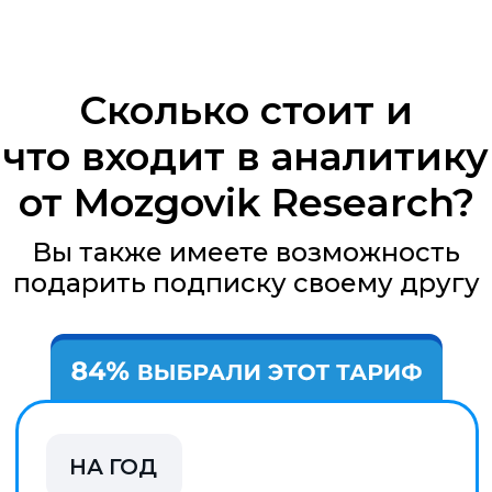
НА МЕСЯЦ
3 990
РУБ / МЕС
✓
Посты с независимой аналитикой
✓
Готовые инвестидеи
✓
Таблица с рейтингом акций
✓
Открытые портфели аналитиков