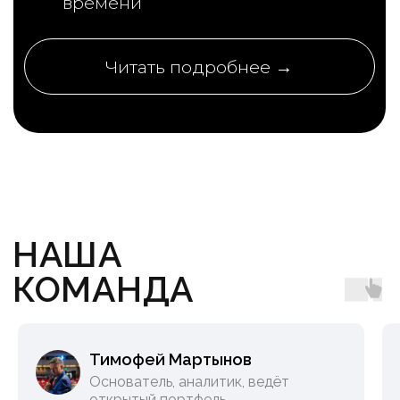
НА ГОД
2 166
РУБ / МЕС
25 990
47 880
РУБ / ГОД
✓
Посты с независимой аналитикой
✓
Готовые инвестидеи
✓
Таблица с рейтингом акций
✓
Открытые портфели аналитиков
✓
Скидки на мероприятия от Smart-lab.ru
✓
Комьюнити с годовыми подписчиками
✓
Вопросы аналитикам
✓
Аудиоконференции
✓
Живые встречи с подписчиками
✓
Спец. условия на продление подписки
Тимофей Мартынов
Основатель, аналитик, ведёт
открытый портфель