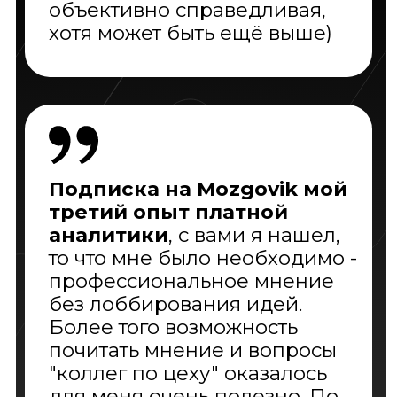
По всем вопросам пишите:
mozgovik@smart-lab.ru
ИП Мартынов Т.В.
ИНН: 782512202726
ОГРН: 313784705700354