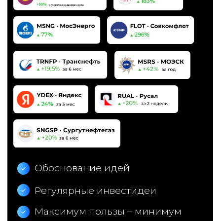
Сколько стоит и
что входит в аналитику
от Mozgovik Research?
Вы также имеете возможность
подарить подписку своему другу