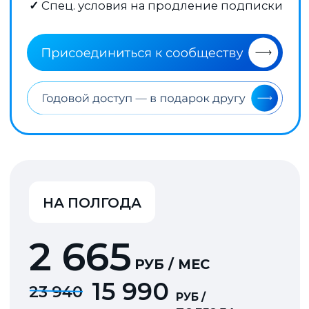
еще не при
Подписка на Mozgovik мой
такие вещи,
третий опыт платной
есть хорош
аналитики
, с вами я нашел,
Слишком мн
то что мне было необходимо -
продавцов 
профессиональное мнение
это вызывае
без лоббирования идей.
аллергию н
Более того возможность
предложени
почитать мнение и вопросы
"коллег по цеху" оказалось
для меня очень полезно. По
поводу совета подписки,
активно за вас агитирую
коллег, двое уже
присоединились.
Инструкция