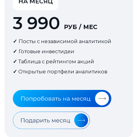
Могу ли я получать анонсы
статей прямо на телефон?
Время в инвестициях очень
важно!
Как скоро мне активируют
подписку?
Я купил годовую подписку,
когда меня добавят в
закрытый чат?
Где я могу смотреть
инвестидеи и портфели
аналитиков?
Где я могу найти рейтинг
акций?