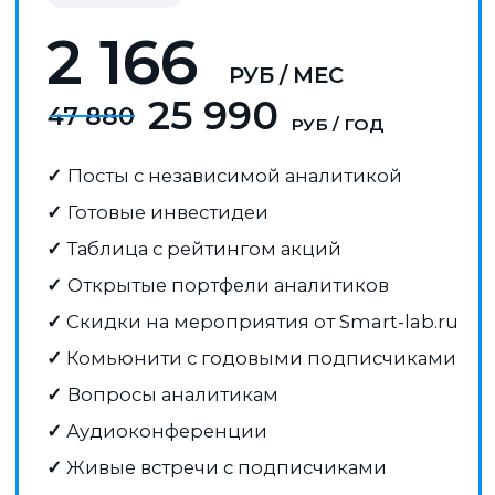
ОТЗЫВЫ
Что говорят об аналитике Mozgovik
Research наши подписчики:
Спасибо за идею по sfin,
Нравится, 
сделал 2,7х!
Цена уже
нет большо
объективно справедливая,
области фи
хотя может быть ещё выше)
сил на пр
серьезног
эмитентов
как читать 
интересно 
окупилась. 